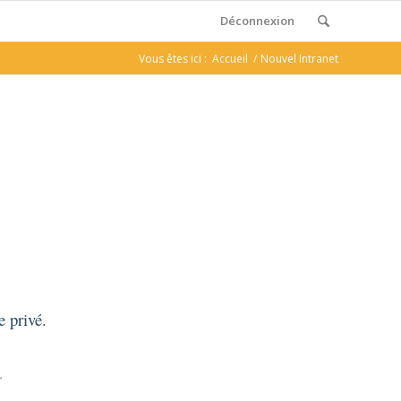
Déconnexion
Vous êtes ici :
Accueil
/
Nouvel Intranet
e privé.
.